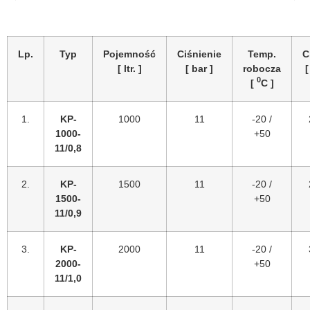
Lp.
Typ
Pojemność
Ciśnienie
Temp.
C
[ ltr. ]
[ bar ]
robocza
[
0
[
C ]
1.
KP-
1000
11
-20 /
1000-
+50
11/0,8
2.
KP-
1500
11
-20 /
1500-
+50
11/0,9
3.
KP-
2000
11
-20 /
2000-
+50
11/1,0