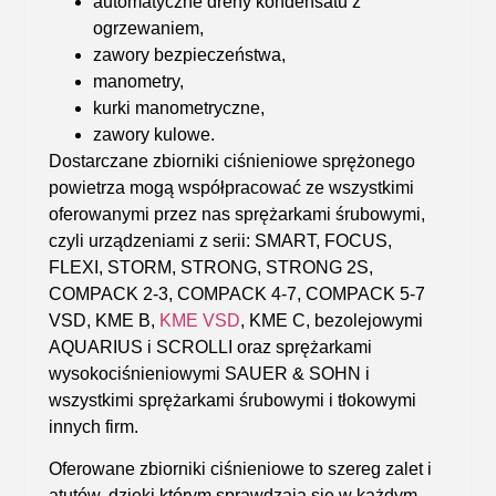
automatyczne dreny kondensatu z
ogrzewaniem,
zawory bezpieczeństwa,
manometry,
kurki manometryczne,
zawory kulowe.
Dostarczane
zbiorniki ciśnieniowe sprężonego
powietrza
mogą współpracować ze wszystkimi
oferowanymi przez nas sprężarkami śrubowymi,
czyli urządzeniami z serii:
SMART, FOCUS,
FLEXI, STORM, STRONG, STRONG 2S,
COMPACK 2-3, COMPACK 4-7, COMPACK 5-7
VSD, KME B,
KME VSD
, KME C, bezolejowymi
AQUARIUS i SCROLLI
oraz sprężarkami
wysokociśnieniowymi SAUER & SOHN i
wszystkimi sprężarkami śrubowymi i tłokowymi
innych firm.
Oferowane
zbiorniki ciśnieniowe
to szereg zalet i
atutów, dzięki którym sprawdzają się w każdym