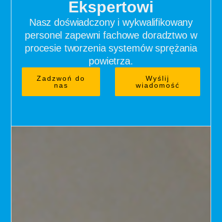
Ekspertowi
Nasz doświadczony i wykwalifikowany
personel zapewni fachowe doradztwo w
procesie tworzenia systemów sprężania
powietrza.
Zadzwoń do
Wyślij
nas
wiadomość