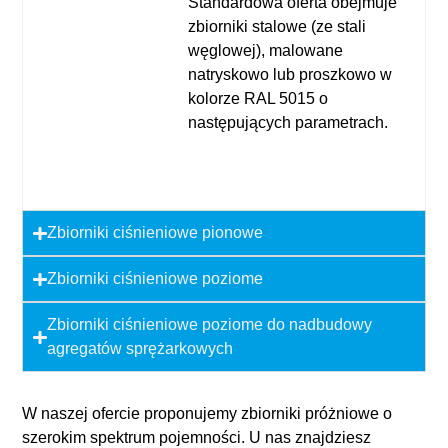
Standardowa oferta obejmuje
zbiorniki stalowe (ze stali
węglowej), malowane
natryskowo lub proszkowo w
kolorze RAL 5015 o
następujących parametrach.
Zbiorniki ciśnieniowe pionowe
Zbiorniki ciśnieniowe poziome
Zbiorniki ciśnieniowe poziome do nadbudowy
agregatów sprężarkowych
W naszej ofercie proponujemy
zbiorniki próżniowe
o
szerokim spektrum pojemności. U nas znajdziesz