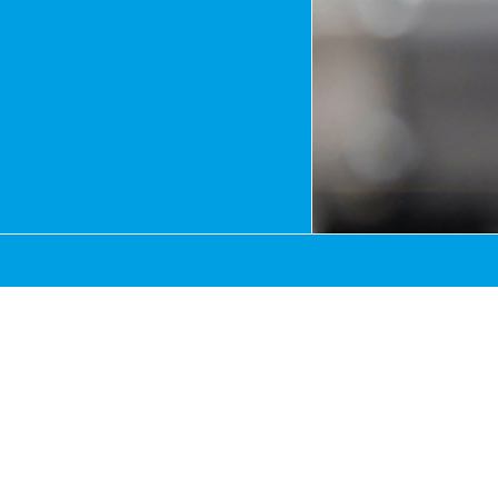
i jesteśmy zobligowani do odseparowania oleju.
ndensatu
wodno-olejowego zarówno dla olejów mineralnych jak 
ondensatów ze sprężarek tłokowych.