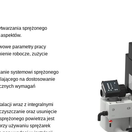
wytwarzania sprężonego
 aspektów.
tawowe parametry pracy
ienie robocze, zużycie
wanie systemowi sprężonego
lającego na dostosowanie
yficznych wymagań
lacji wraz z integralnymi
czyszczanie oraz usunięcie
prężonego powietrza jest
rzy używaniu sprężarek