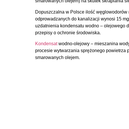
smarowanych olejem) na skutek skraplania się
Dopuszczalna w Polsce ilość węglowodorów 
odprowadzanych do kanalizacji wynosi 15 mg
uzdatnienia kondensatu wodno – olejowego d
przepisy o ochronie środowiska.
Kondensat
wodno-olejowy
– mieszanina wody 
procesie wytwarzania sprężonego powietrza p
smarowanych olejem.