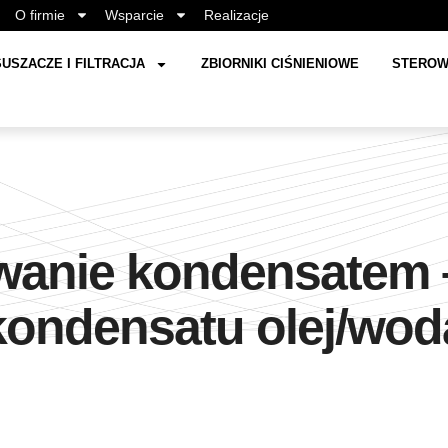
O firmie
Wsparcie
Realizacje
USZACZE I FILTRACJA
ZBIORNIKI CIŚNIENIOWE
STEROW
anie kondensatem –
kondensatu olej/wod