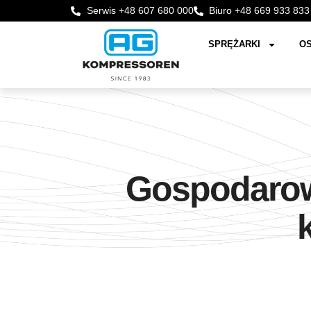
Serwis +48 607 680 000
Biuro +48 669 933 833
SPRĘŻARKI
OS
Gospodarow