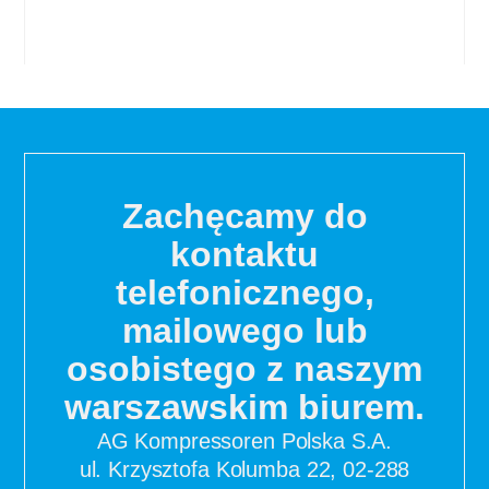
Zachęcamy do
kontaktu
telefonicznego,
mailowego lub
osobistego z naszym
warszawskim biurem.
AG Kompressoren
Polska S.A.
ul. Krzysztofa Kolumba 22, 02-288