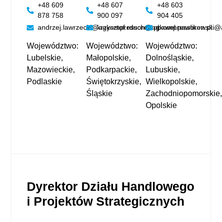
+48 609
+48 607
+48 603
878 758
900 097
904 405
andrzej.lawrzecki@agkompressoren.pl
krzysztof.rduch@agkompressoren.pl
pawel.pawlikowski@
Województwo:
Województwo:
Województwo:
Lubelski
e,
Małopolskie,
Dolnośląskie,
Mazowieckie,
Podkarpackie,
Lubuskie,
Podlaskie
Świętokrzyskie,
Wielkopolskie,
Śląski
e
Zachodniopomorskie
Opolskie
Dyrektor Działu Handlowego
i Projektów Strategicznych