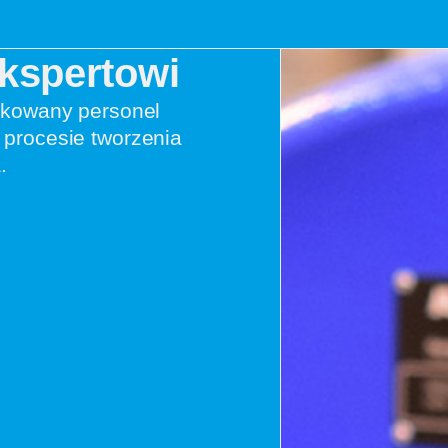
Ekspertowi
ikowany personel
procesie tworzenia
.