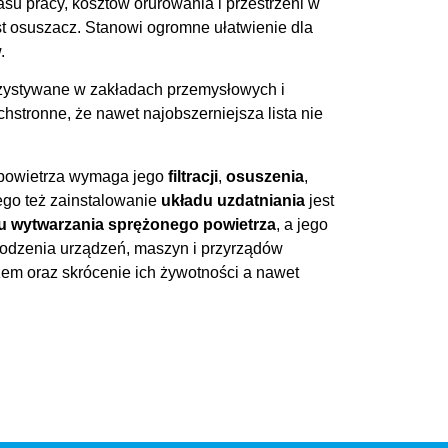
asu pracy, kosztów orurowania i przestrzeni w
t osuszacz. Stanowi ogromne ułatwienie dla
.
zystywane w zakładach przemysłowych i
hstronne, że nawet najobszerniejsza lista nie
powietrza wymaga jego
filtracji
,
osuszenia
,
tego też zainstalowanie
układu uzdatniania
jest
u wytwarzania sprężonego powietrza
, a jego
kodzenia urządzeń, maszyn i przyrządów
em oraz skrócenie ich żywotności a nawet