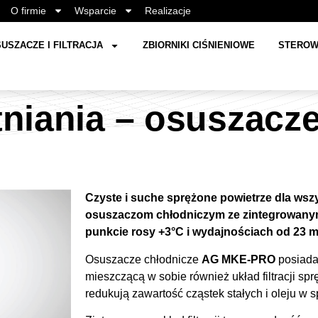
O firmie
Wsparcie
Realizacje
USZACZE I FILTRACJA
ZBIORNIKI CIŚNIENIOWE
STEROW
niania – osuszacz
Czyste i suche sprężone powietrze dla wszy
osuszaczom chłodniczym ze zintegrowanym 
punkcie rosy +3°C i wydajnościach od 23 
Osuszacze chłodnicze
AG MKE-PRO
posiada
mieszczącą w sobie również układ filtracji sp
redukują zawartość cząstek stałych i oleju w