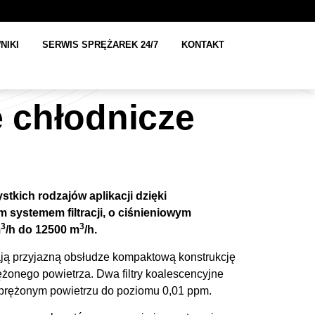
NIKI
SERWIS SPRĘŻAREK 24/7
KONTAKT
e chłodnicze
stkich rodzajów aplikacji dzięki
systemem filtracji, o ciśnieniowym
3
3
m
/h do 12500 m
/h.
ją przyjazną obsłudze kompaktową konstrukcję
rężonego powietrza. Dwa filtry koalescencyjne
 sprężonym powietrzu do poziomu 0,01 ppm.