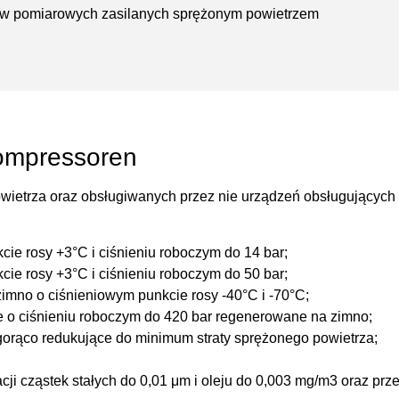
ów pomiarowych zasilanych sprężonym powietrzem
ompressoren
wietrza oraz obsługiwanych przez nie urządzeń obsługujących
ie rosy +3°C i ciśnieniu roboczym do 14 bar;
ie rosy +3°C i ciśnieniu roboczym do 50 bar;
mno o ciśnieniowym punkcie rosy -40°C i -70°C;
 o ciśnieniu roboczym do 420 bar regenerowane na zimno;
orąco redukujące do minimum straty sprężonego powietrza;
racji cząstek stałych do 0,01 μm i oleju do 0,003 mg/m3 oraz pr