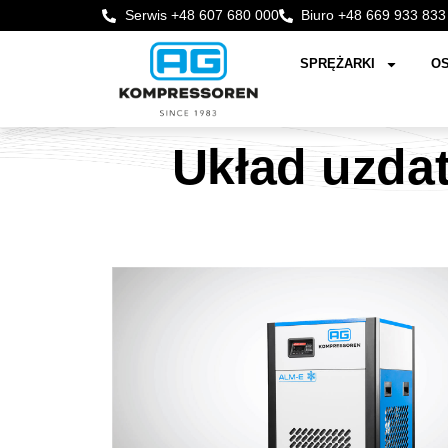
Serwis +48 607 680 000
Biuro +48 669 933 833
SPRĘŻARKI
OS
Układ uzdat