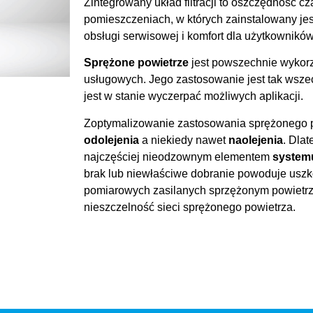
Zintegrowany układ filtracji to oszczędność cz
pomieszczeniach, w których zainstalowany jes
obsługi serwisowej i komfort dla użytkowników
Sprężone powietrze
jest powszechnie wykor
usługowych. Jego zastosowanie jest tak wszec
jest w stanie wyczerpać możliwych aplikacji.
Zoptymalizowanie zastosowania sprężonego 
odolejenia
a niekiedy nawet
naolejenia
. Dla
najczęściej nieodzownym elementem
system
brak lub niewłaściwe dobranie powoduje usz
pomiarowych zasilanych sprzężonym powietrz
nieszczelność sieci sprężonego powietrza.