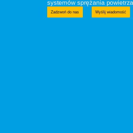
systemów sprężania powietrza
Zadzwoń do nas
Wyślij wiadomość