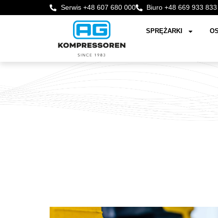
Serwis +48 607 680 000
Biuro +48 669 933 833
SPRĘŻARKI
OS