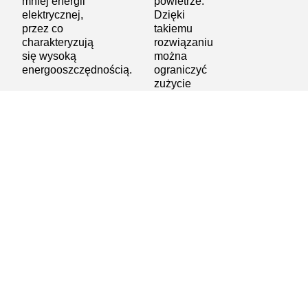
mniej energii
powietrze.
elektrycznej,
Dzięki
przez co
takiemu
charakteryzują
rozwiązaniu
się wysoką
można
energooszczędnością.
ograniczyć
zużycie
energii
elektrycznej
do
niezbędnego
minimum i
tym samym
koszty
eksploatacji
kompresorów.