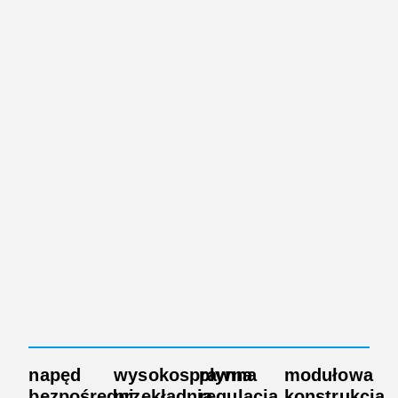
napęd
wysokosprawna
płynna
modułowa
bezpośredni
przekładnia
regulacja
konstrukcja