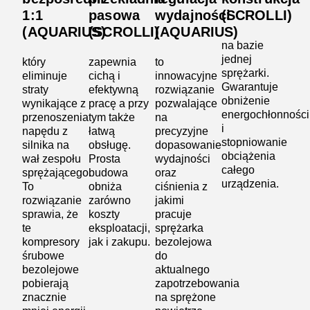
1:1
pasowa
wydajności
(SCROLLI)
(AQUARIUS)
(SCROLLI)
(AQUARIUS)
na bazie
jednej
który
zapewnia
to
sprężarki.
eliminuje
cichą i
innowacyjne
Gwarantuje
straty
efektywną
rozwiązanie
obniżenie
wynikające z
pracę a przy
pozwalające
energochłonności
przenoszenia
tym także
na
i
napędu z
łatwą
precyzyjne
stopniowanie
silnika na
obsługę.
dopasowanie
obciążenia
wał zespołu
Prosta
wydajności
całego
sprężającego.
budowa
oraz
urządzenia.
To
obniża
ciśnienia z
rozwiązanie
zarówno
jakimi
sprawia, że
koszty
pracuje
te
eksploatacji,
sprężarka
kompresory
jak i zakupu.
bezolejowa
śrubowe
do
bezolejowe
aktualnego
pobierają
zapotrzebowania
znacznie
na sprężone