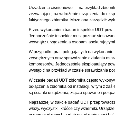
Urządzenia ciśnieniowe — na przykład zbiorn
zezwalającej na wdrożenie urządzenia do eksp
faktycznego zbiornika. Może ona zarządzić wyko
Przed wykonaniem badań inspektor
UDT
powin
Jednocześnie inspektor musi poznać stosowane
wewnątrz urządzenia a osobami asekurującymi
W przypadku prac polegających na wykonaniu r
zewnętrznych oraz sprawdzenie działania ospr
kompresorów. Jednocześnie eksploatujący powi
wystąpić na przykład w czasie sprawdzania po
W czasie badań
UDT
zbiornika często wykonyw
odłączenia zbiornika od instalacji, w tym z z
są ścianki urządzenia, złącza spawane i połąc
Najrzadziej w trakcie badań
UDT
przeprowadza 
włazy, wyczystki, króćce czy wzierniki. Urząd
przeprowadzonych badań urządzenie musi być