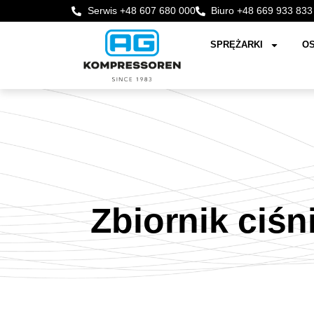
Serwis +48 607 680 000
Biuro +48 669 933 833
SPRĘŻARKI
OS
Zbiornik ciś