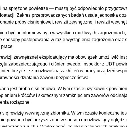
iki na sprężone powietrze — muszą być odpowiednio przygotow
loatacji. Zakres przeprowadzanych badań ustala jednostka doz
nanie próby ciśnieniowej, rewizji zewnętrznej i rewizji wewnęt
ien być poinformowany o wszystkich możliwych zagrożeniach, 
 sposoby postępowania w razie wystąpienia zagrożenia oraz s
 prace.
ewizji zewnętrznej eksploatujący ma obowiązek umożliwić ins
zętu zabezpieczającego i ciśnieniowego. Inspektor z UDT powi
nien liczyć się z możliwością zakłóceń w pracy urządzeń wspó
prawności działania zaworu bezpieczeństwa.
ana jest próba ciśnieniowa. W tym czasie użytkownik powinien 
aślepieniem króćców i skutecznym zamknięciem zaworów odcinaj
zenia rozłączne.
się rewizję wewnętrzną zbiornika. W tym czasie konieczne jes
zenie powinno być oczyszczone w sposób umożliwiający oględzi
 wyłącz
o
ne z ruchu. Warto dodać, że eksploatujący zbiornik p