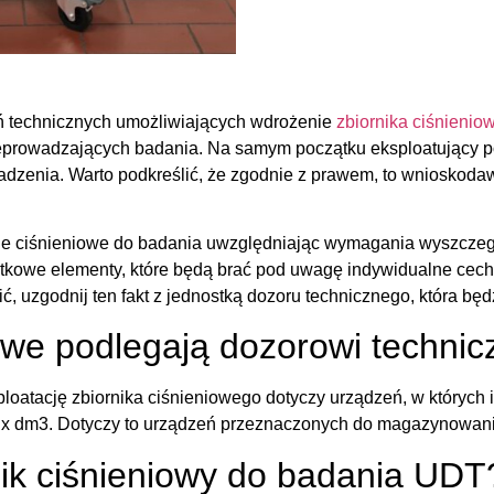
ń technicznych umożliwiających wdrożenie
zbiornika ciśnienio
prowadzających badania. Na samym początku eksploatujący po
adzenia. Warto podkreślić, że zgodnie z prawem, to wniosko
e ciśnieniowe do badania uwzględniając wymagania wyszczególn
owe elementy, które będą brać pod uwagę indywidualne cechy d
 uzgodnij ten fakt z jednostką dozoru technicznego, która bę
niowe podlegają dozorowi techn
atację zbiornika ciśnieniowego dotyczy urządzeń, w których il
ar x dm3. Dotyczy to urządzeń przeznaczonych do magazynowani
ik ciśnieniowy do badania
UDT