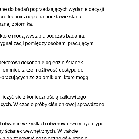
ane do badań poprzedzających wydanie decyzji
oru technicznego na podstawie stanu
rznej zbiornika.
które mogą wystąpić podczas badania.
ygnalizacji
pomiędzy
osobami pracującymi
pektorowi dokonanie oględzin ścianek
nien mieć także możliwość dostępu do
łpracujących ze zbiornikiem, które mogą
liczyć się z koniecznością całkowitego
ących. W czasie próby ciśnieniowej sprawdzane
t otwarcie wszystkich otworów rewizyjnych typu
ny ścianek wewnętrznych. W trakcie
owinien zapewnić bezpieczne oświetlenie