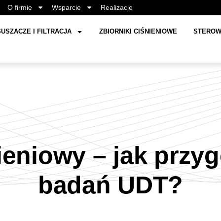
O firmie
Wsparcie
Realizacje
USZACZE I FILTRACJA
ZBIORNIKI CIŚNIENIOWE
STEROW
nieniowy – jak przy
badań UDT?