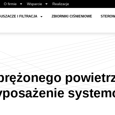
O firmie
Wsparcie
Realizacje
USZACZE I FILTRACJA
ZBIORNIKI CIŚNIENIOWE
STEROW
prężonego powietr
posażenie syste