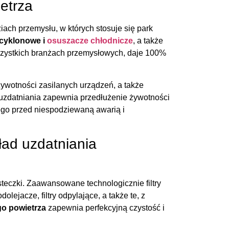
etrza
ach przemysłu, w których stosuje się park
y cyklonowe i
osuszacze chłodnicze
, a także
szystkich branżach przemysłowych, daje 100%
wotności zasilanych urządzeń, a także
 uzdatniania zapewnia przedłużenie żywotności
ego przed niespodziewaną awarią i
kład uzdatniania
teczki. Zaawansowane technologicznie filtry
ejacze, filtry odpylające, a także te, z
go powietrza
zapewnia perfekcyjną czystość i