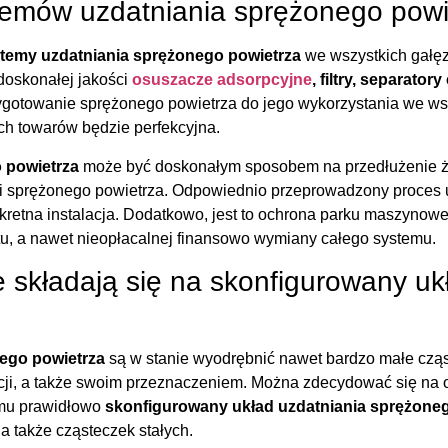
emów uzdatniania sprężonego powi
temy uzdatniania sprężonego powietrza
we wszystkich gałęzi
doskonałej jakości
osuszacze adsorpcyjne
, filtry, separator
zygotowanie sprężonego powietrza do jego wykorzystania we w
ch towarów będzie perfekcyjna.
 powietrza
może być doskonałym sposobem na przedłużenie ży
acji sprężonego powietrza. Odpowiednio przeprowadzony proces
nkretna instalacja. Dodatkowo, jest to ochrona parku maszynow
, a nawet nieopłacalnej finansowo wymiany całego systemu.
óre składają się na skonfigurowany u
nego powietrza
są w stanie wyodrębnić nawet bardzo małe cząs
cji, a także swoim przeznaczeniem. Można zdecydować się na odol
temu prawidłowo
skonfigurowany układ uzdatniania sprężone
a także cząsteczek stałych.