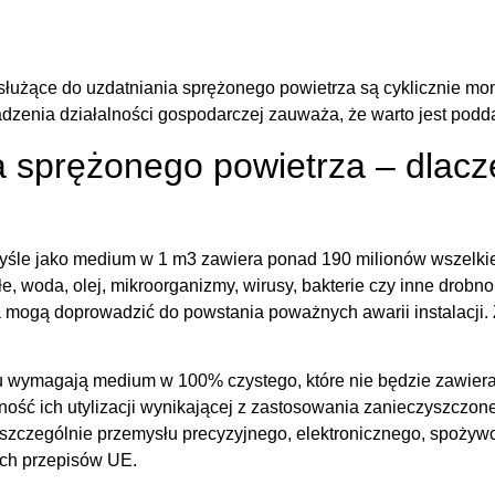
użące do uzdatniania sprężonego powietrza są cyklicznie mon
dzenia działalności gospodarczej zauważa, że warto jest podd
 sprężonego powietrza – dlacz
śle jako medium w 1 m3 zawiera ponad 190 milionów wszelkie
e, woda, olej, mikroorganizmy, wirusy, bakterie czy inne drobno
 mogą doprowadzić do powstania poważnych awarii instalacji. Z
słu wymagają medium w 100% czystego, które nie będzie zawie
ość ich utylizacji wynikającej z zastosowania zanieczyszczoneg
szczególnie przemysłu precyzyjnego, elektronicznego, spożyw
ych przepisów UE.