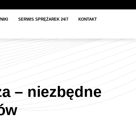
NIKI
SERWIS SPRĘŻAREK 24/7
KONTAKT
za – niezbędne
mów