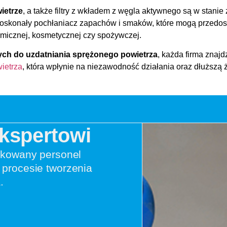
ietrze
, a także filtry z wkładem z węgla aktywnego są w stani
o doskonały pochłaniacz zapachów i smaków, które mogą przedos
emicznej, kosmetycznej czy spożywczej.
ch do uzdatniania sprężonego powietrza
, każda firma znajdz
ietrza
, która wpłynie na niezawodność działania oraz dłużs
Ekspertowi
ikowany personel
procesie tworzenia
.