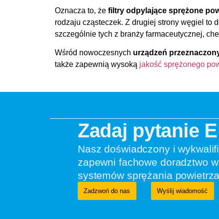
Oznacza to, że
filtry odpylające sprężone pow
rodzaju cząsteczek. Z drugiej strony węgiel t
szczególnie tych z branży farmaceutycznej, ch
Wśród nowoczesnych
urządzeń przeznaczony
także zapewnią wysoką
jakość sprężonego pow
Zadaj pytanie 
Nasz doświadczony i wykwalif
zapewni fachowe doradztwo w 
systemów sprężania powietrza
Zadzwoń do nas
Wyślij wiadomość