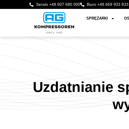
Serwis +48 607 680 000
Biuro +48 669 933 833
SPRĘŻARKI
OS
Uzdatnianie s
wy