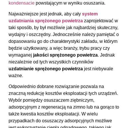
kondensacie
powstającym w wyniku osuszania.
Najważniejsze jest jednak, aby cały
system
uzdatniania sprężonego powietrza
zaprojektować w
taki sposób, by był możliwie jak najbardziej skuteczny,
wydajny i oszczędny. Jednocześnie należy pamiętać o
dopasowaniu go do charakterystyki zakładu, w którym
będzie użytkowany, a więc branży, trybu pracy czy
wymaganej
jakości sprężonego powietrza
. Jednak
niezależnie od tych wszystkich czynników
uzdatnianie sprężonego powietrza
jest niebywale
ważne.
Odpowiednio dobrane rozwiązanie pozwala na
znaczną redukcję kosztów eksploatacji tych urządzeń.
Wybór pomiędzy osuszaczem ziębniczym,
adsorpcyjnym z regeneracją na zimno lub na gorąco to
także kwestia kosztów eksploatacji. W wielu
przypadkach do osuszaczy adsorpcyjnych możliwe
jest wykorzystanie ciepła odpadowego, takiego jak