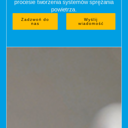
procesie tworzenia systemów sprężania
powietrza.
Zadzwoń do
Wyślij
nas
wiadomość