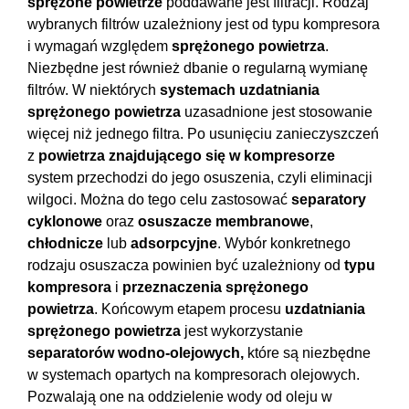
sprężone powietrze
poddawane jest filtracji. Rodzaj
wybranych filtrów uzależniony jest od typu kompresora
i wymagań względem
sprężonego powietrza
.
Niezbędne jest również dbanie o regularną wymianę
filtrów. W niektórych
systemach uzdatniania
sprężonego powietrza
uzasadnione jest stosowanie
więcej niż jednego filtra. Po usunięciu zanieczyszczeń
z
powietrza znajdującego się w kompresorze
system przechodzi do jego osuszenia, czyli eliminacji
wilgoci. Można do tego celu zastosować
separatory
cyklonowe
oraz
osuszacze membranowe
,
chłodnicze
lub
adsorpcyjne
. Wybór konkretnego
rodzaju osuszacza powinien być uzależniony od
typu
kompresora
i
przeznaczenia sprężonego
powietrza
. Końcowym etapem procesu
uzdatniania
sprężonego powietrza
jest wykorzystanie
separatorów wodno-olejowych,
które są niezbędne
w
systemach opartych na
kompresorach olejowych.
Pozwalają one na oddzielenie wody od oleju w