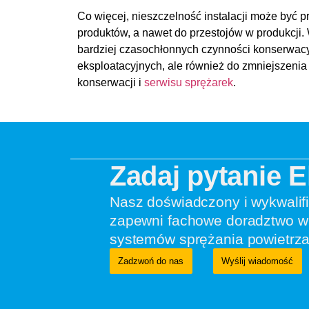
Co więcej, nieszczelność instalacji może być
produktów, a nawet do przestojów w produkcji.
bardziej czasochłonnych czynności konserwacyj
eksploatacyjnych, ale również do zmniejszeni
konserwacji i
serwisu sprężarek
.
Zadaj pytanie 
Nasz doświadczony i wykwalif
zapewni fachowe doradztwo w 
systemów sprężania powietrza
Zadzwoń do nas
Wyślij wiadomość