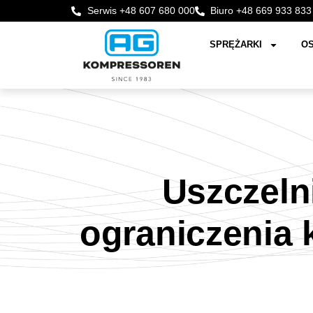
Serwis +48 607 680 000
Biuro +48 669 933 833
SPRĘŻARKI
OS
Uszczeln
ograniczenia