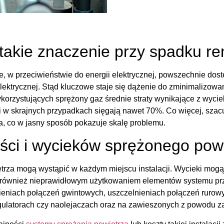
takie znaczenie przy spadku r
le, w przeciwieństwie do energii elektrycznej, powszechnie d
 elektrycznej. Stąd kluczowe staje się dążenie do zminimalizowan
korzystujących sprężony gaz średnie straty wynikające z wyci
 i w skrajnych przypadkach sięgają nawet 70%. Co więcej, szac
za, co w jasny sposób pokazuje skalę problemu.
ści i wycieków sprężonego pow
trza mogą wystąpić w każdym miejscu instalacji. Wycieki mog
le również nieprawidłowym użytkowaniem elementów systemu p
nieniach połączeń gwintowych, uszczelnieniach połączeń rurow
regulatorach czy naolejaczach oraz na zawieszonych z powodu 