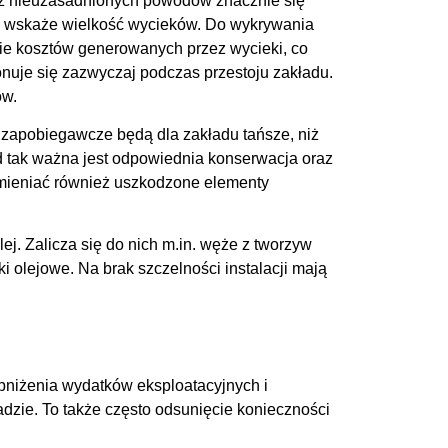
ji z nieuzasadnionych powodów znacznie się
az wskaże wielkość wycieków. Do wykrywania
enie kosztów generowanych przez wycieki, co
nuje się zazwyczaj podczas przestoju zakładu.
ów.
a zapobiegawcze będą dla zakładu tańsze, niż
ąd tak ważna jest odpowiednia konserwacja oraz
mieniać również uszkodzone elementy
ej. Zalicza się do nich m.in. węże z tworzyw
i olejowe. Na brak szczelności instalacji mają
.
bniżenia wydatków eksploatacyjnych i
adzie. To także często odsunięcie konieczności