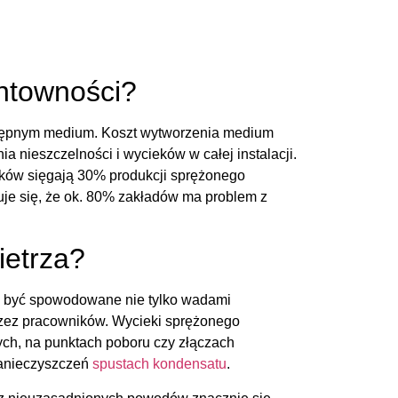
entowności?
ostępnym medium. Koszt wytworzenia medium
ia nieszczelności i wycieków w całej instalacji.
eków sięgają 30% produkcji sprężonego
uje się, że ok. 80% zakładów ma problem z
ietrza?
ą być spowodowane nie tylko wadami
rzez pracowników. Wycieki sprężonego
ych, na punktach poboru czy złączach
zanieczyszczeń
spustach kondensatu
.