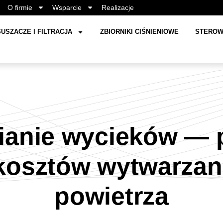
O firmie
Wsparcie
Realizacje
USZACZE I FILTRACJA
ZBIORNIKI CIŚNIENIOWE
STEROW
ianie wycieków —
 kosztów wytwarzan
powietrza