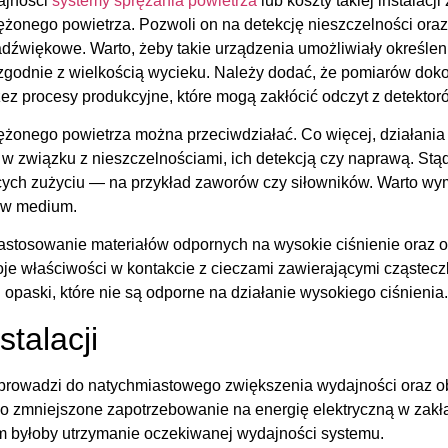
ajności
systemy sprężania powietrza
lub koszty takiej instalac
rężonego powietrza. Pozwoli on na detekcję nieszczelności or
tradźwiękowe. Warto, żeby takie urządzenia umożliwiały określ
zgodnie z wielkością wycieku. Należy dodać, że pomiarów doko
z procesy produkcyjne, które mogą zakłócić odczyt z detektor
prężonego powietrza można przeciwdziałać. Co więcej, działani
 w związku z nieszczelnościami, ich detekcją czy naprawą. St
ch zużyciu — na przykład zaworów czy siłowników. Warto wy
ków medium.
 zastosowanie materiałów odpornych na wysokie ciśnienie oraz ol
je właściwości w kontakcie z cieczami zawierającymi cząsteczk
opaski, które nie są odporne na działanie wysokiego ciśnienia
stalacji
a prowadzi do natychmiastowego zwiększenia wydajności oraz o
lko zmniejszone zapotrzebowanie na energię elektryczną w zakł
m byłoby utrzymanie oczekiwanej wydajności systemu.