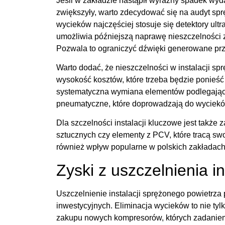
Jeśli w zakładzie nastąpił wyraźny spadek wyd
zwiększyły, warto zdecydować się na audyt sp
wycieków najczęściej stosuje się detektory ul
umożliwia późniejszą naprawę nieszczelności 
Pozwala to ograniczyć dźwięki generowane prze
Warto dodać, że nieszczelności w instalacji s
wysokość kosztów, które trzeba będzie ponieść
systematyczna wymiana elementów podlegający
pneumatyczne, które doprowadzają do wycie
Dla szczelności instalacji kluczowe jest także
sztucznych czy elementy z PCV, które tracą swo
również wpływ popularne w polskich zakładach 
Zyski z uszczelnienia in
Uszczelnienie instalacji sprężonego powietrz
inwestycyjnych. Eliminacja wycieków to nie ty
zakupu nowych kompresorów, których zadanie