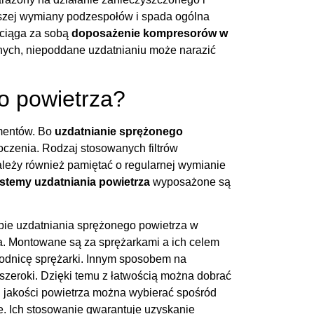
tszej wymiany podzespołów i spada ogólna
ociąga za sobą
do
posażenie kompresorów w
ych, niepoddane uzdatnianiu może narazić
o powietrza?
ementów. Bo
uzdatnianie sprężonego
oczenia. Rodzaj stosowanych filtrów
ależy również pamiętać o regularnej wymianie
stemy uzdatniania powietrza
wyposażone są
pie uzdatniania sprężonego powietrza w
za. Montowane są za sprężarkami a ich celem
hłodnicę sprężarki. Innym sposobem na
szeroki. Dzięki temu z łatwością można dobrać
j jakości powietrza można wybierać spośród
e. Ich stosowanie gwarantuje uzyskanie