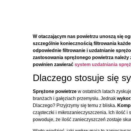
W otaczającym nas powietrzu unoszą się ogro
szczególnie koniecznością filtrowania każd
odpowiednie filtrowanie i uzdatnianie sprę
zastosowania sprężonego powietrza należy z
powinien zawierać
system uzdatniania sprę
Dlaczego stosuje się s
Sprężone powietrze
w ostatnich latach zysku
branżach i gałęziach przemysłu. Jednak
wykor
Dlaczego? Przyjrzymy się temu z bliska.
Kompr
cząsteczki i mikrozanieczyszczenia. Ich ilość 
powoduje, że ilość zanieczyszczeń zostaje sku
Warto wiedzieć, jaki wpływ mają te zanieczysz