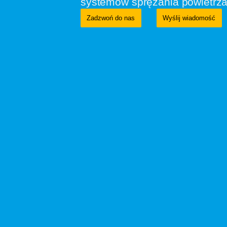
systemów sprężania powietrza
Zadzwoń do nas
Wyślij wiadomość