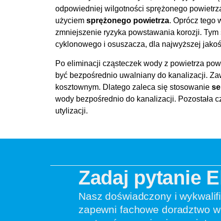
odpowiedniej wilgotności sprężonego powietrz
użyciem
sprężonego powietrza
. Oprócz tego
zmniejszenie ryzyka powstawania korozji. Ty
cyklonowego i osuszacza, dla najwyższej jako
Po eliminacji cząsteczek wody z powietrza pow
być bezpośrednio uwalniany do kanalizacji. Zaw
kosztownym. Dlatego zaleca się stosowanie
se
wody bezpośrednio do kanalizacji. Pozostała c
utylizacji.
Zadaj pytanie 
Nasz doświadczony i wykwalif
zapewni fachowe doradztwo w 