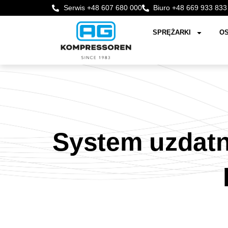
Serwis +48 607 680 000
Biuro +48 669 933 833
SPRĘŻARKI
OS
System uzdatn