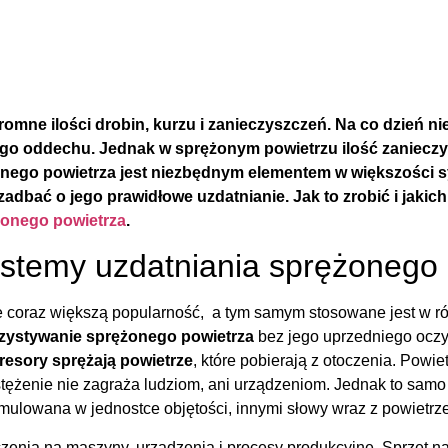
mne ilości drobin, kurzu i zanieczyszczeń. Na co dzień ni
ego oddechu. Jednak w sprężonym powietrzu ilość zanieczy
żonego powietrza jest niezbędnym elementem w większości s
adbać o jego prawidłowe uzdatnianie. Jak to zrobić i jak
żonego powietrza
.
ystemy uzdatniania sprężonego
je coraz większą popularność, a tym samym stosowane jest w 
zystywanie sprężonego powietrza
bez jego uprzedniego oczy
esory sprężają powietrze
, które pobierają z otoczenia. Powi
i stężenie nie zagraża ludziom, ani urządzeniom. Jednak to sa
mulowana w jednostce objętości, innymi słowy wraz z powietrz
czenia na maszyny, urządzenia i procesy produkcyjne. Sprzęt n