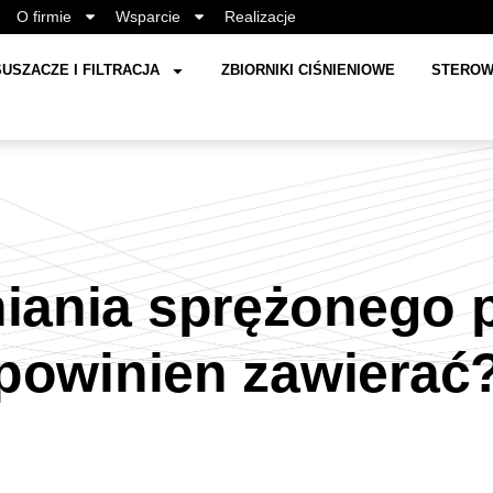
O firmie
Wsparcie
Realizacje
USZACZE I FILTRACJA
ZBIORNIKI CIŚNIENIOWE
STEROW
iania sprężonego 
powinien zawierać