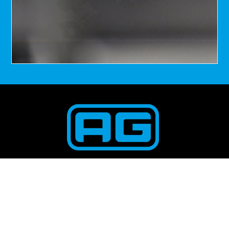
AG Kompressoren Polska S.A.
ul. Krzysztofa Kolumba 22
02-228 Warszawa