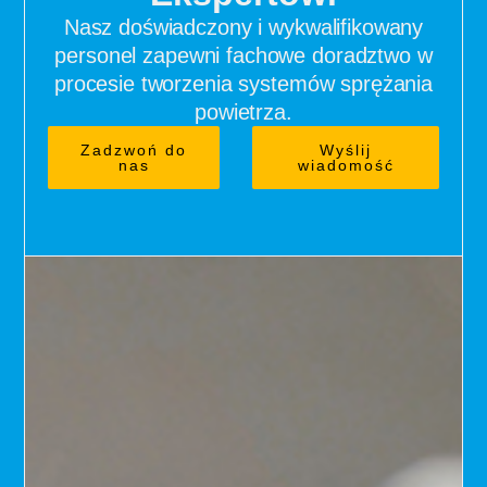
Nasz doświadczony i wykwalifikowany
personel zapewni fachowe doradztwo w
procesie tworzenia systemów sprężania
powietrza.
Zadzwoń do
Wyślij
nas
wiadomość