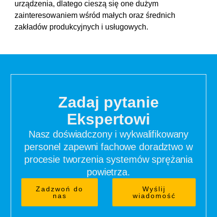
urządzenia, dlatego cieszą się one dużym
zainteresowaniem wśród małych oraz średnich
zakładów produkcyjnych i usługowych.
Zadaj pytanie
Ekspertowi
Nasz doświadczony i wykwalifikowany
personel zapewni fachowe doradztwo w
procesie tworzenia systemów sprężania
powietrza.
Zadzwoń do
Wyślij
nas
wiadomość