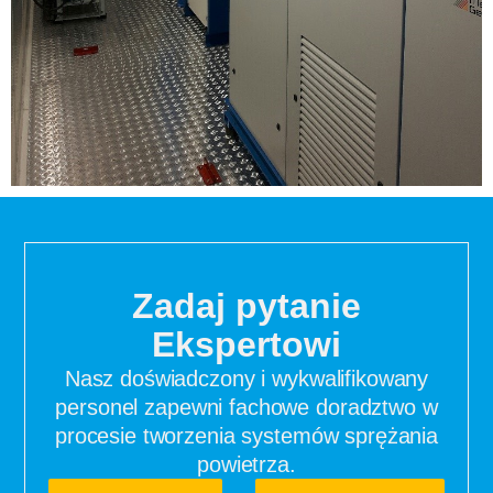
Zadaj pytanie
Ekspertowi
Nasz doświadczony i wykwalifikowany
personel zapewni fachowe doradztwo w
procesie tworzenia systemów sprężania
powietrza.