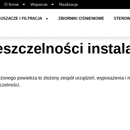
O firmie
Wsparcie
Realizacje
USZACZE I FILTRACJA
ZBIORNIKI CIŚNIENIOWE
STEROW
eszczelności instala
rężonego powietrza to złożony zespół urządzeń, wyposażenia i 
czelności.