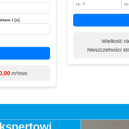
iaru t [s]
Wielkość ni
Nieszczelności st
0,00
m³/min
Ekspertowi