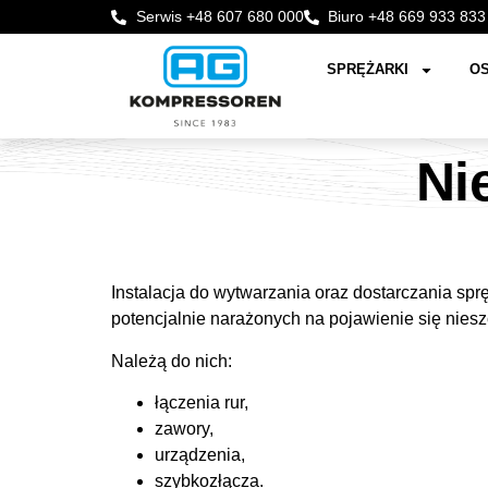
Serwis +48 607 680 000
Biuro +48 669 933 833
SPRĘŻARKI
OS
Ni
Instalacja do wytwarzania oraz dostarczania sp
potencjalnie narażonych na pojawienie się niesz
Należą do nich:
łączenia rur,
zawory,
urządzenia,
szybkozłącza.