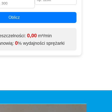
Oblicz
0,00
eszczelności:
m³/min
0
anowią:
% wydajności sprężarki