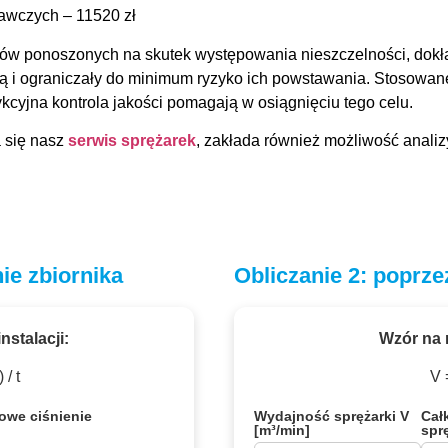
rawczych – 11520 zł
ów ponoszonych na skutek występowania nieszczelności, dokła
 i ograniczały do minimum ryzyko ich powstawania. Stosowane 
kcyjna kontrola jakości pomagają w osiągnięciu tego celu.
a się nasz
serwis sprężarek
, zakłada również możliwość anali
ie zbiornika
Obliczanie 2: poprze
nstalacji:
Wzór na n
) / t
V 
owe ciśnienie
Wydajność sprężarki V
Cał
[m³/min]
sprę