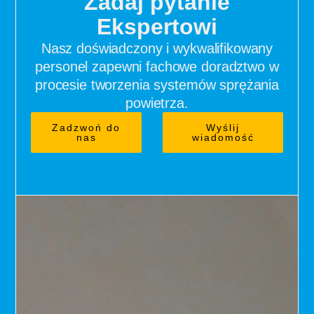
Zadaj pytanie
Ekspertowi
Nasz doświadczony i wykwalifikowany
personel zapewni fachowe doradztwo w
procesie tworzenia systemów sprężania
powietrza.
Zadzwoń do
Wyślij
nas
wiadomość