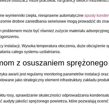
ietrze osuszacz może pracować na granicy swoich możliwości,
one wymienniki ciepła, niesprawne automatyczne
spusty konde
pozornie drobne zaniedbania serwisowe mogą prowadzić do zna
 problemem może być również zużycie materiału adsorpcyjneg
ogorszeniu.
cy instalacji. Wysoka temperatura otoczenia, duże obciążenie s
łania całego systemu uzdatniania.
mom z osuszaniem sprężonego 
ka awarii jest regularny monitoring parametrów instalacji ora
ktowane jako strategiczny element infrastruktury zakładu produ
ktu rosy, sprawdzanie skuteczności odprowadzania kondensatu
audyty jakości sprężonego powietrza, które pozwalają ocenić rz