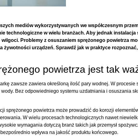
iejszych mediów wykorzystywanych we współczesnym przemy
ie technologiczne w wielu branżach. Aby jednak instalacja
wilgoci. Problemy z osuszaniem sprężonego powietrza mo
a żywotności urządzeń. Sprawdź jak w praktyce rozpoznać, 
rężonego powietrza jest tak wa
rkę zawsze zawiera określoną ilość pary wodnej. W procesie sp
ci wody. Bez odpowiedniego systemu uzdatniania i osuszania sk
lacji sprężonego powietrza może prowadzić do korozji element
erowania. W wielu procesach technologicznych nawet niewiel
sokie wymagania dotyczą branż takich jak przemysł spożywczy
bezpośrednio wpływa na jakość produktu końcowego.