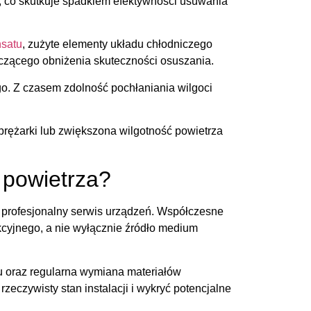
 co skutkuje spadkiem efektywności usuwania
nsatu
, zużyte elementy układu chłodniczego
czącego obniżenia skuteczności osuszania.
o. Z czasem zdolność pochłaniania wilgoci
prężarki lub zwiększona wilgotność powietrza
powietrza?
z profesjonalny serwis urządzeń. Współczesne
kcyjnego, a nie wyłącznie źródło medium
 oraz regularna wymiana materiałów
eczywisty stan instalacji i wykryć potencjalne