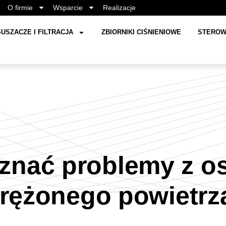
O firmie
Wsparcie
Realizacje
USZACZE I FILTRACJA
ZBIORNIKI CIŚNIENIOWE
STEROW
oznać problemy z o
rężonego powietr