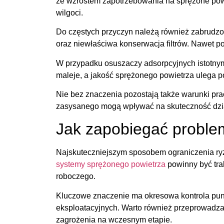
ze wzrostem zapotrzebowania na sprężone pow
wilgoci.
Do częstych przyczyn należą również zabrudz
oraz niewłaściwa konserwacja filtrów. Nawet 
W przypadku osuszaczy adsorpcyjnych istotnym
maleje, a jakość sprężonego powietrza ulega p
Nie bez znaczenia pozostają także warunki pra
zasysanego mogą wpływać na skuteczność dzia
Jak zapobiegać proble
Najskuteczniejszym sposobem ograniczenia ryzy
systemy sprężonego powietrza
powinny być tra
roboczego.
Kluczowe znaczenie ma okresowa kontrola pun
eksploatacyjnych. Warto również przeprowadzać 
zagrożenia na wczesnym etapie.