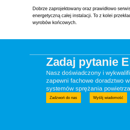
Dobrze zaprojektowany oraz prawidłowo serwis
energetyczną całej instalacji. To z kolei prze
wyrobów końcowych.
Zadaj pytanie 
Nasz doświadczony i wykwalif
zapewni fachowe doradztwo w 
systemów sprężania powietrza
Zadzwoń do nas
Wyślij wiadomość