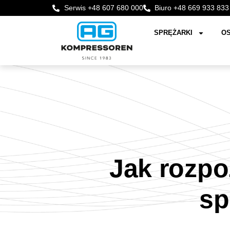
Serwis +48 607 680 000
Biuro +48 669 933 833
SPRĘŻARKI
OS
Jak rozp
sp