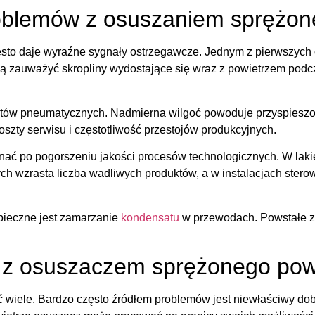
oblemów z osuszaniem sprężon
sto daje wyraźne sygnały ostrzegawcze. Jednym z pierwszych 
ą zauważyć skropliny wydostające się wraz z powietrzem podc
tów pneumatycznych. Nadmierna wilgoć powoduje przyspieszon
szty serwisu i częstotliwość przestojów produkcyjnych.
ać po pogorszeniu jakości procesów technologicznych. W laki
ch wzrasta liczba wadliwych produktów, a w instalacjach stero
pieczne jest zamarzanie
kondensatu
w przewodach. Powstałe za
 z osuszaczem sprężonego pow
wiele. Bardzo często źródłem problemów jest niewłaściwy dobó