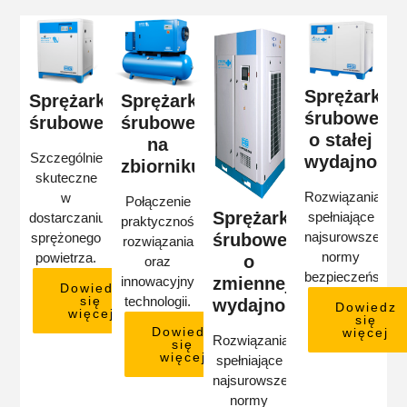
Sprężarki
Sprężarki
Sprężarki
śrubowe
śrubowe
śrubowe
o stałej
na
Szczególnie
wydajności
zbiorniku
skuteczne
Rozwiązania
w
Połączenie
Sprężarki
spełniające
dostarczaniu
praktyczności
najsurowsze
śrubowe
sprężonego
rozwiązania
normy
powietrza.
o
oraz
bezpieczeństwa.
zmiennej
innowacyjnych
Dowiedz
się
technologii.
wydajności
Dowiedz
więcej
się
Dowiedz
więcej
Rozwiązania
się
więcej
spełniające
najsurowsze
normy