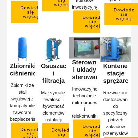
kosztów
się
więcej
inwestycyjnych.
Dowiedz
Dowiedz
się
się
więcej
Dowiedz
więcej
się
więcej
Sterowniki
Zbiorniki
Osuszacze
Kontenero
i układy
ciśnieniowe
i
stacje
sterowania
filtracja
sprężarek
Zbiorniki ze
Innowacyjne
stali
Maksymalizacja
Rozwiązania
technologie
węglowej z
trwałości i
dostosowane
mikroprocesorowe
kompatybilnymi
żywotność
do
i
zaworami
elementów
specyficznych
telekomunikacyjne.
bezpieczeństwa.
instalacji.
potrzeb
Dowiedz
zakładów
Dowiedz
Dowiedz
się
przemysłowych.
się
się
więcej