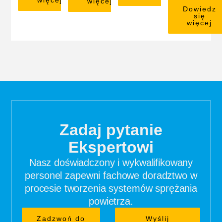
więcej
więcej
Dowiedz
się
więcej
Zadaj pytanie
Ekspertowi
Nasz doświadczony i wykwalifikowany
personel zapewni fachowe doradztwo w
procesie tworzenia systemów sprężania
powietrza.
Zadzwoń do
Wyślij