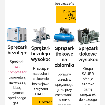
bezpieczeństwa.
Dowiedz
się
więcej
Sprężarki
Sprężarki
Sprężarki
Sprężarki
bezolejowe
bezolejowe
tłokowe
tłokowe
wysokociśnieniowe
na
wysokociśn
Sprężarki
zbiorniku
AG
Pracujące
Grupa
Kompressoren
na sucho i
SAUER
Sprawny
gwarantują
całkowicie
oferuje
przepływ
najwyższą
bezolejowe
szeroką
sprężonego
klasę
sprężarki
gamę
gazu przy
czystości
HAUG.
sprężarek
zachowaniu
sprężonego
do każdego
niskich
Dowiedz
gazu.
gazu.