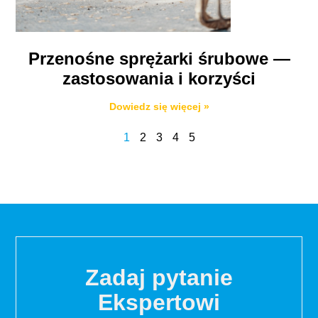
Przenośne sprężarki śrubowe —
zastosowania i korzyści
Dowiedz się więcej »
1
2
3
4
5
Zadaj pytanie
Ekspertowi